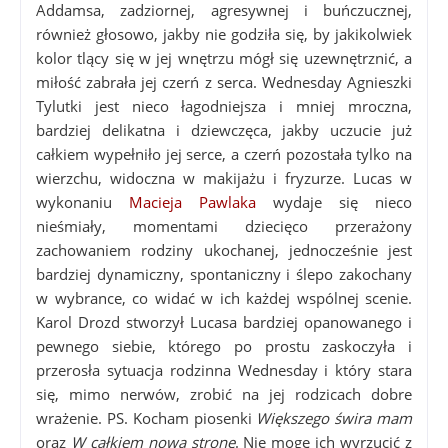
Addamsa, zadziornej, agresywnej i buńczucznej,
również głosowo, jakby nie godziła się, by jakikolwiek
kolor tlący się w jej wnętrzu mógł się uzewnętrznić, a
miłość zabrała jej czerń z serca. Wednesday Agnieszki
Tylutki jest nieco łagodniejsza i mniej mroczna,
bardziej delikatna i dziewczęca, jakby uczucie już
całkiem wypełniło jej serce, a czerń pozostała tylko na
wierzchu, widoczna w makijażu i fryzurze. Lucas w
wykonaniu
Macieja Pawlaka
wydaje się nieco
nieśmiały, momentami dziecięco przerażony
zachowaniem rodziny ukochanej, jednocześnie jest
bardziej dynamiczny, spontaniczny i ślepo zakochany
w wybrance, co widać w ich każdej wspólnej scenie.
Karol Drozd stworzył Lucasa bardziej opanowanego i
pewnego siebie, którego po prostu zaskoczyła i
przerosła sytuacja rodzinna Wednesday i który stara
się, mimo nerwów, zrobić na jej rodzicach dobre
wrażenie. PS. Kocham piosenki
Większego świra mam
oraz
W całkiem nową stronę
. Nie mogę ich wyrzucić z