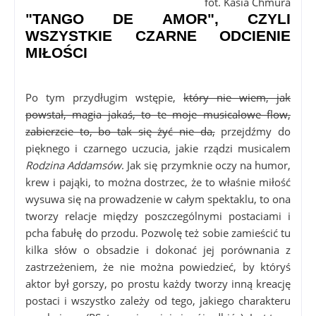
fot. Kasia Chmura
"TANGO DE AMOR", CZYLI
WSZYSTKIE CZARNE ODCIENIE
MIŁOŚCI
Po tym przydługim wstępie,
który nie wiem, jak
powstał, magia jakaś, to te moje musicalowe flow,
zabierzcie to, bo tak się żyć nie da,
przejdźmy do
pięknego i czarnego uczucia, jakie rządzi musicalem
Rodzina Addamsów
. Jak się przymknie oczy na humor,
krew i pająki, to można dostrzec, że to właśnie miłość
wysuwa się na prowadzenie w całym spektaklu, to ona
tworzy relacje między poszczególnymi postaciami i
pcha fabułę do przodu. Pozwolę też sobie zamieścić tu
kilka słów o obsadzie i dokonać jej porównania z
zastrzeżeniem, że nie można powiedzieć, by któryś
aktor był gorszy, po prostu każdy tworzy inną kreację
postaci i wszystko zależy od tego, jakiego charakteru