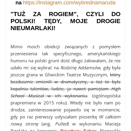
na
https://instagram.com/wybrednamaruda
"TUŻ ZA ROGIEM", CZYLI DO
POLSKI! TĘDY, MOJE DROGIE
NIEUMARLAKI!
Mimo moich obiekcji związanych z pomysłem
przeniesienia tak specyficznego, amerykańskiego
humoru na polski grunt dość długo żałowałam, że nie
udało mi się wybrać na
Rodzinę Addamsów
, gdy była
jeszcze grana w Gliwickim Teatrze Muzycznym,
który
bezdusznie zmienili w dramatyczny, a toż to była
kopalnia talentów, ludzie, ja nawet pamiętam
High
School Musical
w ich wykonaniu.
(ogólnopolska
prapremiera w 2015 roku). Wtedy nie było nam po
drodze, zainteresowanie pojawiło się w momencie,
gdy po raz pierwszy usłyszałam piosenkę
W całkiem
nową stronę
(ang.
Pulled
) w wykonaniu Macieja
Pawlaka na koncercie
Broadway Babies
. Niezwykle