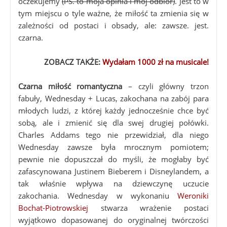
oczekujemy
(PS. to moja opinia i mój odbiór)
. Jest to w
tym miejscu o tyle ważne, że miłość ta zmienia się w
zależności od postaci i obsady, ale: zawsze. jest.
czarna.
ZOBACZ TAKŻE:
Wydałam 1000 zł na musicale!
Czarna miłość romantyczna
– czyli główny trzon
fabuły, Wednesday + Lucas, zakochana na zabój para
młodych ludzi, z której każdy jednocześnie chce być
sobą, ale i zmienić się dla swej drugiej połówki.
Charles Addams tego nie przewidział, dla niego
Wednesday zawsze była mrocznym pomiotem;
pewnie nie dopuszczał do myśli, że mogłaby być
zafascynowana Justinem Bieberem i Disneylandem, a
tak właśnie wpływa na dziewczynę uczucie
zakochania. Wednesday w wykonaniu
Weroniki
Bochat-Piotrowskiej
stwarza wrażenie postaci
wyjątkowo dopasowanej do oryginalnej twórczości