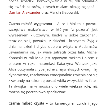
nocne schadzki. Porównywalnie w tej roli odnalazło
się dwóch aktorów, których miałam okazję oglądać –
Damian Aleksander
oraz Marcin Słabowski.
Czarna miłość wygaszona
– Alice i Mal to z pozoru
szczęśliwe małżeństwo, w którym "z pozoru" jest
wyrażeniem kluczowym. Kiedyś w sobie zakochani,
teraz dojrzali, poważni, z dziećmi i kredytem. Żyją z
dnia na dzień i chyba dopiero wizyta u Addamsów
uświadamia im, jak wiele zatracili przez lata. Michał
Konarski w roli Mala jest typowym mężem i ojcem z
pilotem w ręku, natomiast Katarzyna Walczak jako
Alice otrzymała chyba jedne z największych owacji. Jej
dynamiczna,
rozchwiana emocjonalnie
zmieniająca się
z sekundy na sekundę postać wbiła wszystkich w fotel.
Ta dwójka ma w musicalu o wiele większą rolę, niż
można się początkowo spodziewać.
Czarna miłość czysta
– to kamerdyner Lurch i jego