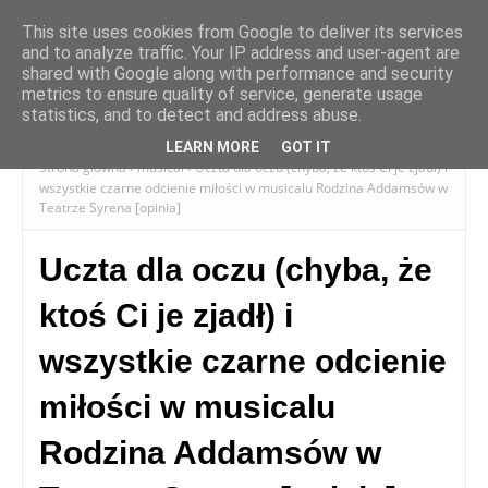
This site uses cookies from Google to deliver its services
and to analyze traffic. Your IP address and user-agent are
shared with Google along with performance and security
metrics to ensure quality of service, generate usage
statistics, and to detect and address abuse.
LEARN MORE
GOT IT
Strona główna
musical
Uczta dla oczu (chyba, że ktoś Ci je zjadł) i
wszystkie czarne odcienie miłości w musicalu Rodzina Addamsów w
Teatrze Syrena [opinia]
Uczta dla oczu (chyba, że
ktoś Ci je zjadł) i
wszystkie czarne odcienie
miłości w musicalu
Rodzina Addamsów w