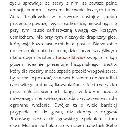
życiu sprawiają, że sceny z nimi są zawsze pełne
emocji, humoru i
czasem dosłownie
lecących iskier.
Anna Terpiłowska w niezwykle dostojny sposób
prezentuje powagę i wyższość Morticii, nie wahając się
przy tym rzucić sarkastyczną uwagą czy kpiącym
uśmiechem. Ma przy tym niezwykle drapieżny głos,
który wyjątkowo pasuje mi do tej postaci. Bierze sobie
do serca rolę matki i ochronę dzieci przed szczęśliwym
i kolorowym światem.
Tomasz Steciuk
swoją mimiką i
głosem idealnie prezentuje hiszpańskiego
macho
,
który dla rodziny może szpadą przebić wrogowi serce,
by za chwilę pokazać, że nawet blisko mu do
pantofla i
całkowitego podporządkowania żonie. Ale to wszystko
przez miłość! Scena ich tanga, w którym uczucie
miesza się z nienawiścią a zdrada z wybaczeniem, robi
ogromne wrażenie. Dwójka ta o wiele bardziej
przypadła mi do gustu, niż aktorzy z o
ryginal
Broadway cast
z chicagowskiego spektaklu – tam
głosu Morticii słuchałam z grymasem na ustach (Bebe