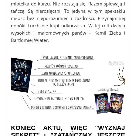
miotełka do kurzu. Nie rozstają się. Razem śpiewają i
tańczą. Są nierozłączni. To jedyna w tym spektaklu
miłość bez nieporozumień i zazdrości. Przynajmniej
dopóki Lurch nie kupi odkurzacza. W tej roli dwóch
wysokich i małomównych panów – Kamil Zięba i
Bartłomiej Wiater.
KONIEC AKTU, WIĘC "WYZNAJ
SEKRET" i "ZATAŃCZMY JESZCZE