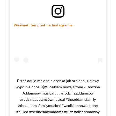
Wyświetl ten post na Instagramie.
Prześladuje mnie ta piosenka jak szalona, z głowy
wyjść nie chce! 🎼W całkiem nową stronę - Rodzina
Addamsów musical . . . #rodzinaaddamsów
#rodzinaaddamsówmusical #theaddamsfamily
#theaddamsfamilymusical #wcałkiemnowąstronę
#pulled #wednesdayaddams #tusz #alicebroadway