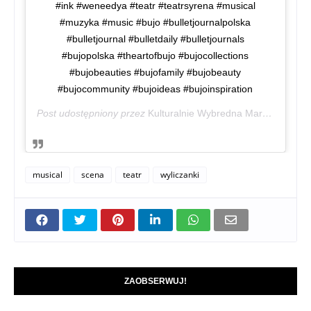
#ink #weneedya #teatr #teatrsyrena #musical
#muzyka #music #bujo #bulletjournalpolska
#bulletjournal #bulletdaily #bulletjournals
#bujopolska #theartofbujo #bujocollections
#bujobeauties #bujofamily #bujobeauty
#bujocommunity #bujoideas #bujoinspiration
Post udostępniony przez
Kulturalnie Wybredna Maruda
(@wyb
musical
scena
teatr
wyliczanki
ZAOBSERWUJ!