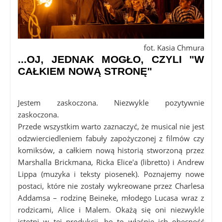
fot. Kasia Chmura
...OJ, JEDNAK MOGŁO, CZYLI "W
CAŁKIEM NOWĄ STRONĘ"
Jestem zaskoczona. Niezwykle pozytywnie
zaskoczona.
Przede wszystkim warto zaznaczyć, że musical nie jest
odzwierciedleniem fabuły zapożyczonej z filmów czy
komiksów, a całkiem nową historią stworzoną przez
Marshalla Brickmana, Ricka Elice'a (libretto) i Andrew
Lippa (muzyka i teksty piosenek). Poznajemy nowe
postaci, które nie zostały wykreowane przez Charlesa
Addamsa – rodzinę Beineke, młodego Lucasa wraz z
rodzicami, Alice i Malem. Okażą się oni niezwykle
istotni w tej produkcji, bo to właśnie ich obecność