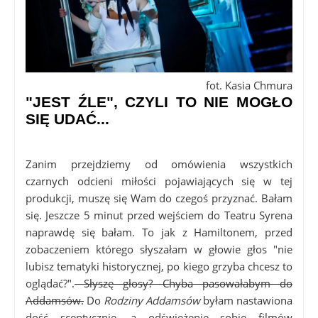
fot. Kasia Chmura
"JEST ŹLE", CZYLI TO NIE MOGŁO
SIĘ UDAĆ...
Zanim przejdziemy od omówienia wszystkich
czarnych odcieni miłości pojawiających się w tej
produkcji, muszę się Wam do czegoś przyznać. Bałam
się. Jeszcze 5 minut przed wejściem do Teatru Syrena
naprawdę się bałam. To jak z Hamiltonem, przed
zobaczeniem którego słyszałam w głowie głos "nie
lubisz tematyki historycznej, po kiego grzyba chcesz to
oglądać?".
Słyszę głosy? Chyba pasowałabym do
Addamsów.
Do
Rodziny Addamsów
byłam nastawiona
dość sceptycznie, a odświeżenie sobie filmów