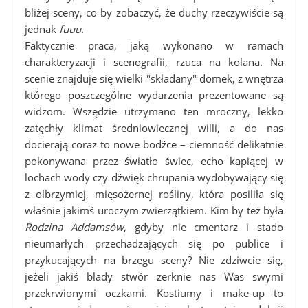
bliżej sceny, co by zobaczyć, że duchy rzeczywiście są
jednak
fuuu
.
Faktycznie praca, jaką wykonano w ramach
charakteryzacji i scenografii, rzuca na kolana. Na
scenie znajduje się wielki "składany" domek, z wnętrza
którego poszczególne wydarzenia prezentowane są
widzom. Wszędzie utrzymano ten mroczny, lekko
zatęchły klimat średniowiecznej willi, a do nas
docierają coraz to nowe bodźce – ciemność delikatnie
pokonywana przez światło świec, echo kapiącej w
lochach wody czy dźwięk chrupania wydobywający się
z olbrzymiej, mięsożernej rośliny, która posiliła się
właśnie jakimś uroczym zwierzątkiem. Kim by też była
Rodzina Addamsów
, gdyby nie cmentarz i stado
nieumarłych przechadzających się po publice i
przykucających na brzegu sceny? Nie zdziwcie się,
jeżeli jakiś blady stwór zerknie nas Was swymi
przekrwionymi oczkami. Kostiumy i make-up to