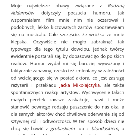
Moje największe obawy związane z
Rodziną
Addamsów
dotyczyły poczucia humoru. Jak
wspomniałam, film mnie nim nie oczarował i
podobnych, lekko kiczowatych żartów spodziewałam
się na musicalu. Całe szczęście, że wróżka ze mnie
kiepska. Oczywiście nie mogło zabraknąć tak
typowego dla tego tytułu dowcipu, jednak twórcy
ewidentnie postarali się, by dopasować go do polskich
realiów. Humor wydał mi się bardziej wyważony i
faktycznie zabawny, często też zmieniany w zależności
od wcielającego się w postać aktora, co jest zasługą
reżyserii i przekładu
Jacka Mikołajczyka
, ale także
spontanicznych reakcji artystów. Wychwycenie takich
małych perełek zawsze zaskakuje, bawi i może
stanowić pewnego rodzaju puszczenie do nas oka, a
dla samych aktorów choć chwilowe oderwanie się od
sztywnej roli i odtwórczości. W ten sposób dzieci nie
chcą się bawić z
grubaskiem
lub z
blondaskiem
, a