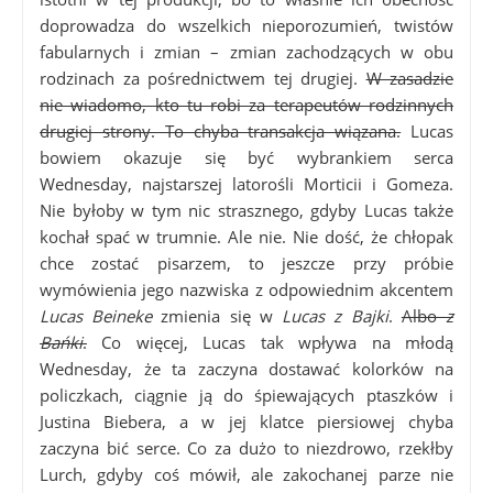
doprowadza do wszelkich nieporozumień, twistów
fabularnych i zmian – zmian zachodzących w obu
rodzinach za pośrednictwem tej drugiej.
W zasadzie
nie wiadomo, kto tu robi za terapeutów rodzinnych
drugiej strony. To chyba transakcja wiązana.
Lucas
bowiem okazuje się być wybrankiem serca
Wednesday, najstarszej latorośli Morticii i Gomeza.
Nie byłoby w tym nic strasznego, gdyby Lucas także
kochał spać w trumnie. Ale nie. Nie dość, że chłopak
chce zostać pisarzem, to jeszcze przy próbie
wymówienia jego nazwiska z odpowiednim akcentem
Lucas Beineke
zmienia się w
Lucas z Bajki
.
Albo
z
Bańki
.
Co więcej, Lucas tak wpływa na młodą
Wednesday, że ta zaczyna dostawać kolorków na
policzkach, ciągnie ją do śpiewających ptaszków i
Justina Biebera, a w jej klatce piersiowej chyba
zaczyna bić serce. Co za dużo to niezdrowo, rzekłby
Lurch, gdyby coś mówił, ale zakochanej parze nie