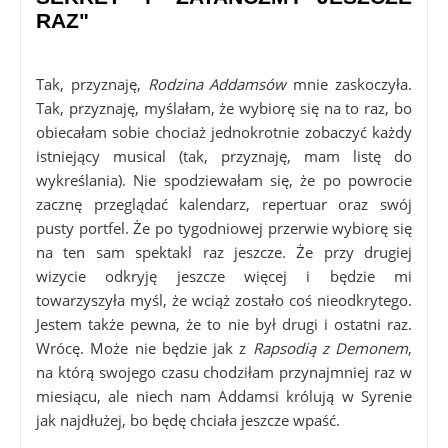
RAZ"
Tak, przyznaję,
Rodzina Addamsów
mnie zaskoczyła.
Tak, przyznaję, myślałam, że wybiorę się na to raz, bo
obiecałam sobie chociaż jednokrotnie zobaczyć każdy
istniejący musical (tak, przyznaję, mam listę do
wykreślania). Nie spodziewałam się, że po powrocie
zacznę przeglądać kalendarz, repertuar oraz swój
pusty portfel. Że po tygodniowej przerwie wybiorę się
na ten sam spektakl raz jeszcze. Że przy drugiej
wizycie odkryję jeszcze więcej i będzie mi
towarzyszyła myśl, że wciąż zostało coś nieodkrytego.
Jestem także pewna, że to nie był drugi i ostatni raz.
Wrócę. Może nie będzie jak z
Rapsodią z Demonem
,
na którą swojego czasu chodziłam przynajmniej raz w
miesiącu, ale niech nam Addamsi królują w Syrenie
jak najdłużej, bo będę chciała jeszcze wpaść.