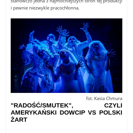
stanowczo jedna z najmocniejszych stron tej produkcji
i pewnie niezwykle pracochłonna.
fot. Kasia Chmura
"RADOŚĆ/SMUTEK", CZYLI
AMERYKAŃSKI DOWCIP VS POLSKI
ŻART