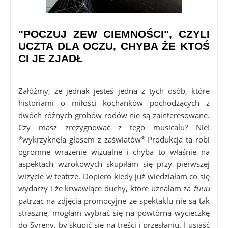
"POCZUJ ZEW CIEMNOŚCI", CZYLI
UCZTA DLA OCZU, CHYBA ŻE KTOŚ
CI JE ZJADŁ
Załóżmy, że jednak jesteś jedną z tych osób, które
historiami o miłości kochanków pochodzących z
dwóch różnych
grobów
rodów nie są zainteresowane.
Czy masz zrezygnować z tego musicalu? Nie!
*wykrzyknęła głosem z zaświatów*
Produkcja ta robi
ogromne wrażenie wizualne i chyba to właśnie na
aspektach wzrokowych skupiłam się przy pierwszej
wizycie w teatrze. Dopiero kiedy już wiedziałam co się
wydarzy i że krwawiące duchy, które uznałam za
fuuu
patrząc na zdjęcia promocyjne ze spektaklu nie są tak
straszne, mogłam wybrać się na powtórną wycieczkę
do Syreny, by skupić się na treści i przesłaniu. I usiąść