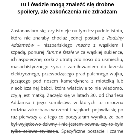
Tu i ówdzie mogą znaleźć się drobne
spoilery, ale zakończenia nie zdradzam
Zastanawiam się, czy istnieje na tym łez padole istota,
która nie znałaby chociaż jednej postaci z
Rodziny
Addamsów
– hiszpańskiego
macho
z wąsikiem i
szpadą, ponurej
famme fatale
w za wąskiej sukience,
ich aspołecznej córki z utratą zdolności do uśmiechu,
masochistycznego syna z zamiłowaniem do krzesła
elektrycznego, przewodzącego prąd pulchnego wujka,
jęczącego pod nosem kamerdynera z miotełką lub
nieobliczalnej babci, która właściwie to nie wiadomo,
czyją jest matką. Zaczęło się w latach 30. od Charlesa
Addamsa i jego komiksów, w których to mroczna
rodzina zakochana w czerni i pająkach pojawiła się po
raz pierwszy
a z tego co poczytałam wynika, że pan
był wyjątkowo dziwny i nie jestem pewna, czy to była
tylko celowa stylizacja
. Specyficzne postacie i czarne