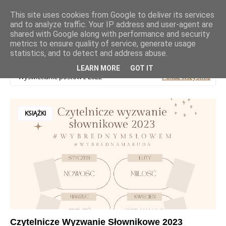
This site uses cookies from Google to deliver its services
and to analyze traffic. Your IP address and user-agent are
shared with Google along with performance and security
metrics to ensure quality of service, generate usage
statistics, and to detect and address abuse.
LEARN MORE
GOT IT
Wyświetlanie postów z 2022
Pokaż wszystkie
KSIĄŻKI
Czytelnicze Wyzwanie Słownikowe 2023