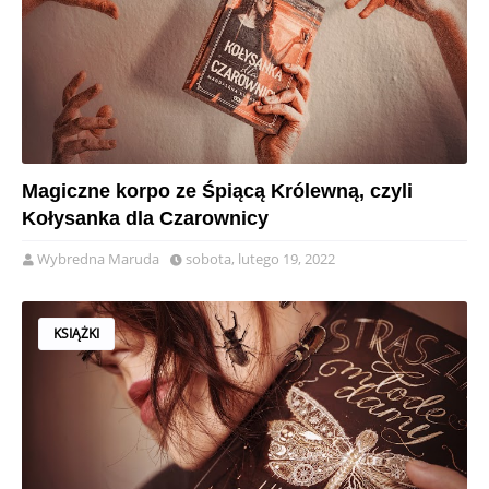
Magiczne korpo ze Śpiącą Królewną, czyli
Kołysanka dla Czarownicy
Wybredna Maruda
sobota, lutego 19, 2022
KSIĄŻKI