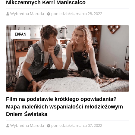
Nikczemnych Kerri Maniscalco
Wybredna Maruda
poniedziałek, marca 28, 2022
EKRAN
Film na podstawie krótkiego opowiadania?
Mapa maleńkich wspaniałości młodzieżowym
Dniem Świstaka
Wybredna Maruda
poniedziałek, marca 07, 2022