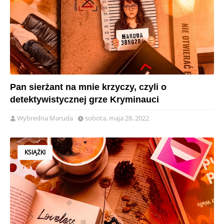
Pan sierżant na mnie krzyczy, czyli o
detektywistycznej grze Kryminauci
Wybredna Maruda
sobota, maja 28, 2022
KSIĄŻKI