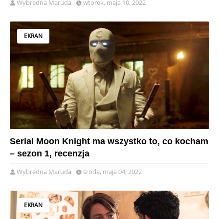
Wybredna Maruda
wtorek, maja 10, 2022
EKRAN
Serial Moon Knight ma wszystko to, co kocham
– sezon 1, recenzja
Wybredna Maruda
środa, maja 04, 2022
EKRAN