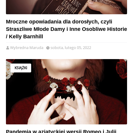
Mroczne opowiadania dla dorosłych, czyli
Straszliwe Młode Damy i Inne Osobliwe Historie
/ Kelly Barnhill
Wybredna Maruda
sobota, lutego 05, 2022
KSIĄŻKI
Pandemia w azjatyckiej wersji Romeo i Julii