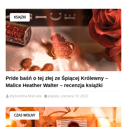
KSIĄŻKI
Pride baśń o tej złej ze Śpiącej Królewny –
Malice Heather Walter – recenzja książki
Wybredna Maruda
piątek, czerwca 10, 2022
CZAS WOLNY