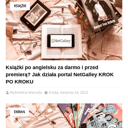
KSIĄŻKI
Książki po angielsku za darmo i przed
premierą? Jak działa portal NetGalley KROK
PO KROKU
Wybredna Maruda
środa, sierpnia 24, 2022
EKRAN