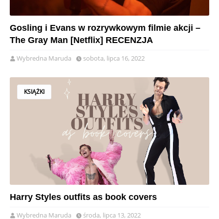
Gosling i Evans w rozrywkowym filmie akcji –
The Gray Man [Netflix] RECENZJA
Wybredna Maruda
sobota, lipca 16, 2022
KSIĄŻKI
Harry Styles outfits as book covers
Wybredna Maruda
środa, lipca 13, 2022