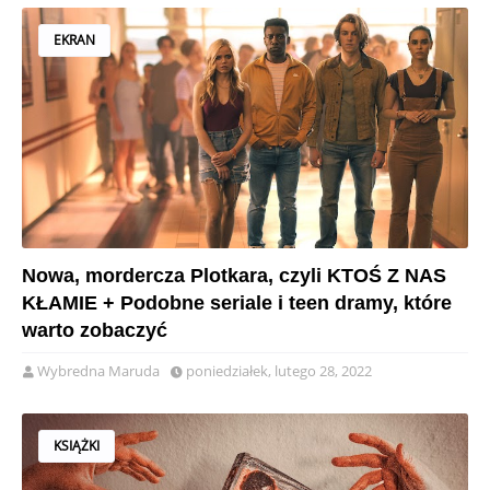
EKRAN
Nowa, mordercza Plotkara, czyli KTOŚ Z NAS
KŁAMIE + Podobne seriale i teen dramy, które
warto zobaczyć
Wybredna Maruda
poniedziałek, lutego 28, 2022
KSIĄŻKI