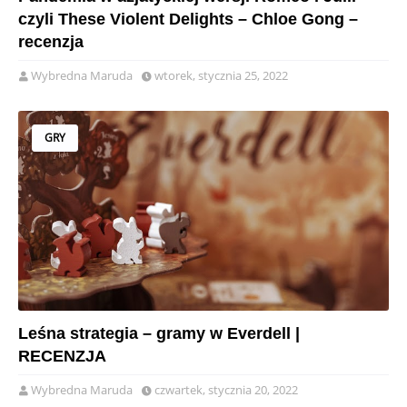
czyli These Violent Delights – Chloe Gong –
recenzja
Wybredna Maruda
wtorek, stycznia 25, 2022
GRY
Leśna strategia – gramy w Everdell |
RECENZJA
Wybredna Maruda
czwartek, stycznia 20, 2022