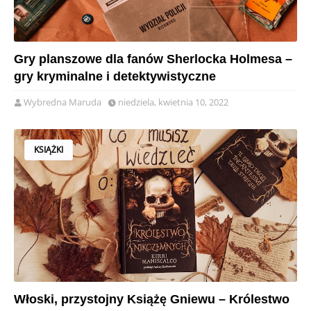
Gry planszowe dla fanów Sherlocka Holmesa –
gry kryminalne i detektywistyczne
Wybredna Maruda
niedziela, kwietnia 10, 2022
KSIĄŻKI
Włoski, przystojny Książę Gniewu – Królestwo