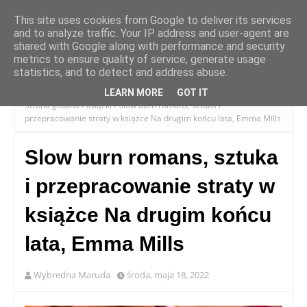
This site uses cookies from Google to deliver its services
and to analyze traffic. Your IP address and user-agent are
shared with Google along with performance and security
metrics to ensure quality of service, generate usage
statistics, and to detect and address abuse.
LEARN MORE
GOT IT
Strona główna
książki
Slow burn romans, sztuka i
przepracowanie straty w książce Na drugim końcu lata, Emma Mills
Slow burn romans, sztuka
i przepracowanie straty w
książce Na drugim końcu
lata, Emma Mills
Wybredna Maruda
środa, maja 18, 2022