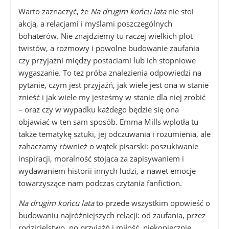
Warto zaznaczyć, że
Na drugim końcu lata
nie stoi
akcją, a relacjami i myślami poszczególnych
bohaterów. Nie znajdziemy tu raczej wielkich plot
twistów, a rozmowy i powolne budowanie zaufania
czy przyjaźni między postaciami lub ich stopniowe
wygaszanie. To też próba znalezienia odpowiedzi na
pytanie, czym jest przyjaźń, jak wiele jest ona w stanie
znieść i jak wiele my jesteśmy w stanie dla niej zrobić
– oraz czy w wypadku każdego będzie się ona
objawiać w ten sam sposób. Emma Mills wplotła tu
także tematykę sztuki, jej odczuwania i rozumienia, ale
zahaczamy również o wątek pisarski: poszukiwanie
inspiracji, moralność stojąca za zapisywaniem i
wydawaniem historii innych ludzi, a nawet emocje
towarzyszące nam podczas czytania fanfiction.
Na drugim końcu lata
to przede wszystkim opowieść o
budowaniu najróżniejszych relacji: od zaufania, przez
rodzicielstwo, po przyjaźń i miłość, niekoniecznie