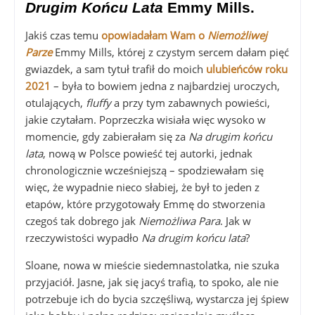
Drugim Końcu Lata
Emmy Mills.
Jakiś czas temu
opowiadałam Wam o
Niemożliwej
Parze
Emmy Mills, której z czystym sercem dałam pięć
gwiazdek, a sam tytuł trafił do moich
ulubieńców roku
2021
– była to bowiem jedna z najbardziej uroczych,
otulających,
fluffy
a przy tym zabawnych powieści,
jakie czytałam. Poprzeczka wisiała więc wysoko w
momencie, gdy zabierałam się za
Na drugim końcu
lata
, nową w Polsce powieść tej autorki, jednak
chronologicznie wcześniejszą – spodziewałam się
więc, że wypadnie nieco słabiej, że był to jeden z
etapów, które przygotowały Emmę do stworzenia
czegoś tak dobrego jak
Niemożliwa Para
. Jak w
rzeczywistości wypadło
Na drugim końcu lata
?
Sloane, nowa w mieście siedemnastolatka, nie szuka
przyjaciół. Jasne, jak się jacyś trafią, to spoko, ale nie
potrzebuje ich do bycia szczęśliwą, wystarcza jej śpiew