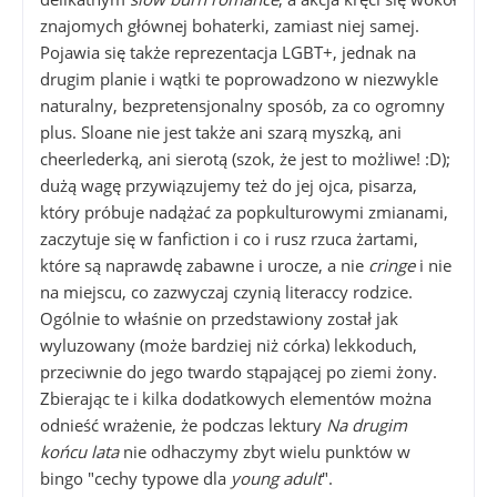
znajomych głównej bohaterki, zamiast niej samej.
Pojawia się także reprezentacja LGBT+, jednak na
drugim planie i wątki te poprowadzono w niezwykle
naturalny, bezpretensjonalny sposób, za co ogromny
plus. Sloane nie jest także ani szarą myszką, ani
cheerlederką, ani sierotą (szok, że jest to możliwe! :D);
dużą wagę przywiązujemy też do jej ojca, pisarza,
który próbuje nadążać za popkulturowymi zmianami,
zaczytuje się w fanfiction i co i rusz rzuca żartami,
które są naprawdę zabawne i urocze, a nie
cringe
i nie
na miejscu, co zazwyczaj czynią literaccy rodzice.
Ogólnie to właśnie on przedstawiony został jak
wyluzowany (może bardziej niż córka) lekkoduch,
przeciwnie do jego twardo stąpającej po ziemi żony.
Zbierając te i kilka dodatkowych elementów można
odnieść wrażenie, że podczas lektury
Na drugim
końcu lata
nie odhaczymy zbyt wielu punktów w
bingo "cechy typowe dla
young adult
".