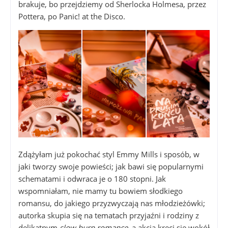
brakuje, bo przejdziemy od Sherlocka Holmesa, przez
Pottera, po Panic! at the Disco.
Zdążyłam już pokochać styl Emmy Mills i sposób, w
jaki tworzy swoje powieści; jak bawi się popularnymi
schematami i odwraca je o 180 stopni. Jak
wspomniałam, nie mamy tu bowiem słodkiego
romansu, do jakiego przyzwyczają nas młodzieżówki;
autorka skupia się na tematach przyjaźni i rodziny z
delikatnym
slow burn romance
, a akcja kręci się wokół