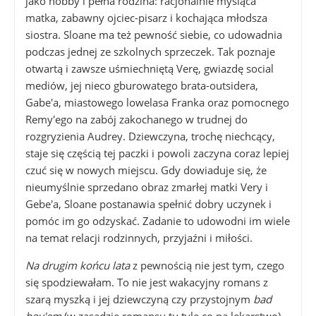
jako hobby i pełna rodzina: racjonalnie myśląca
matka, zabawny ojciec-pisarz i kochająca młodsza
siostra. Sloane ma też pewność siebie, co udowadnia
podczas jednej ze szkolnych sprzeczek. Tak poznaje
otwartą i zawsze uśmiechniętą Verę, gwiazdę social
mediów, jej nieco gburowatego brata-outsidera,
Gabe'a, miastowego lowelasa Franka oraz pomocnego
Remy'ego na zabój zakochanego w trudnej do
rozgryzienia Audrey. Dziewczyna, trochę niechcący,
staje się częścią tej paczki i powoli zaczyna coraz lepiej
czuć się w nowych miejscu. Gdy dowiaduje się, że
nieumyślnie sprzedano obraz zmarłej matki Very i
Gebe'a, Sloane postanawia spełnić dobry uczynek i
pomóc im go odzyskać. Zadanie to udowodni im wiele
na temat relacji rodzinnych, przyjaźni i miłości.
Na drugim końcu lata
z pewnością nie jest tym, czego
się spodziewałam. To nie jest wakacyjny romans z
szarą myszką i jej dziewczyną czy przystojnym
bad
boy'em
(w zasadzie romansu tu tyle co na lekarstwo).