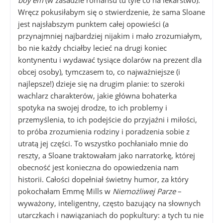
Wręcz pokusiłabym się o stwierdzenie, że sama Sloane
jest najsłabszym punktem całej opowieści (a
przynajmniej najbardziej nijakim i mało zrozumiałym,
bo nie każdy chciałby lecieć na drugi koniec
kontynentu i wydawać tysiące dolarów na prezent dla
obcej osoby), tymczasem to, co najważniejsze (i
najlepsze!) dzieje się na drugim planie: to szeroki
wachlarz charakterów, jakie główna bohaterka
spotyka na swojej drodze, to ich problemy i
przemyślenia, to ich podejście do przyjaźni i miłości,
to próba zrozumienia rodziny i poradzenia sobie z
utratą jej części. To wszystko pochłaniało mnie do
reszty, a Sloane traktowałam jako narratorkę, której
obecność jest konieczna do opowiedzenia nam
historii. Całości dopełniał świetny humor, za który
pokochałam Emmę Mills w
Niemożliwej Parze
–
wyważony, inteligentny, często bazujący na słownych
utarczkach i nawiązaniach do popkultury: a tych tu nie