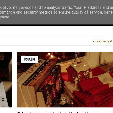
eliver its services and to analyze traffic. Your IP address and 
ormance and security metrics to ensure quality of service, gen
abuse.
Filmy i seriale
Teatr i musicale
Gry
Organ
Pokaż wszyst
KSIĄŻKI