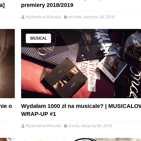
a]
premiery 2018/2019
Wybredna Maruda
wtorek, sierpnia 28, 2018
MUSICAL
nie o
Wydałam 1000 zł na musicale? | MUSICAL
WRAP-UP #1
Wybredna Maruda
środa, sierpnia 08, 2018