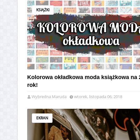
KSIĄŻKI
Kolorowa okładkowa moda książkowa na 
rok!
Wybredna Maruda
wtorek, listopada 06, 2018
EKRAN