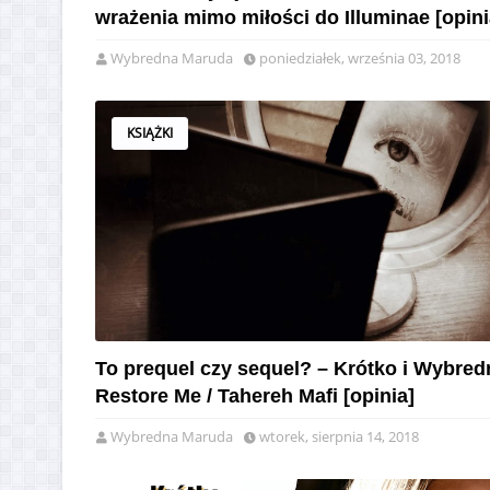
wrażenia mimo miłości do Illuminae [opini
Wybredna Maruda
poniedziałek, września 03, 2018
KSIĄŻKI
To prequel czy sequel? – Krótko i Wybred
Restore Me / Tahereh Mafi [opinia]
Wybredna Maruda
wtorek, sierpnia 14, 2018