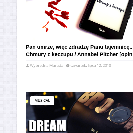
Pan umrze, więc zdradzę Panu tajemnicę..
Chmury z keczupu / Annabel Pitcher [opin
Wybredna Maruda
czwartek, lipca 12, 2018
MUSICAL