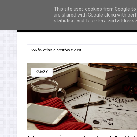
Strona główna
Kontakt i współpraca
Mapa strony
This site uses cookies from Google to d
are shared with Google along with perf
statistics, and to detect and address 
Strona główna
O mnie
Książki
Wyświetlanie postów z 2018
KSIĄŻKI