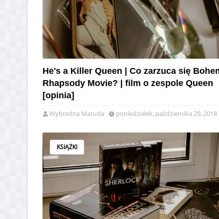
He's a Killer Queen | Co zarzuca się Bohe
Rhapsody Movie? | film o zespole Queen
[opinia]
Wybredna Maruda
poniedziałek, października 29, 2018
KSIĄŻKI