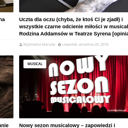
na
Uczta dla oczu (chyba, że ktoś Ci je zjadł) i
wszystkie czarne odcienie miłości w musica
Rodzina Addamsów w Teatrze Syrena [opini
Wybredna Maruda
czwartek, września 20, 2018
MUSICAL
mnie
Nowy sezon musicalowy – zapowiedzi i