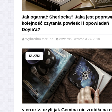
Jak ogarnąć Sherlocka? Jaka jest popraw
kolejność czytania powieści i opowiadań
Doyle'a?
Wybredna Maruda
czwartek, września 27, 2018
KSIĄŻKI
< error >, czyli jak Gemina nie zrobiła na 