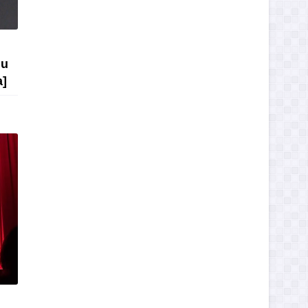
lu
a]