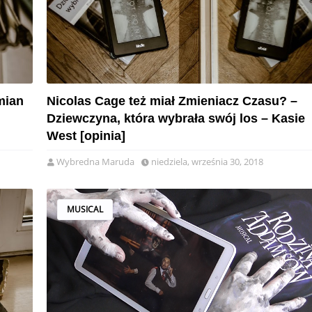
mian
Nicolas Cage też miał Zmieniacz Czasu? –
Dziewczyna, która wybrała swój los – Kasie
West [opinia]
Wybredna Maruda
niedziela, września 30, 2018
MUSICAL