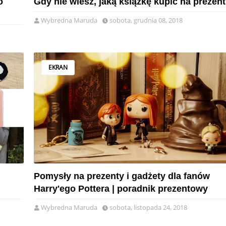
o
Gdy nie wiesz, jaką książkę kupić na prezent
Wybredna Maruda
sobota, grudnia 08, 2018
EKRAN
Pomysły na prezenty i gadżety dla fanów
Harry'ego Pottera | poradnik prezentowy
Wybredna Maruda
sobota, listopada 24, 2018