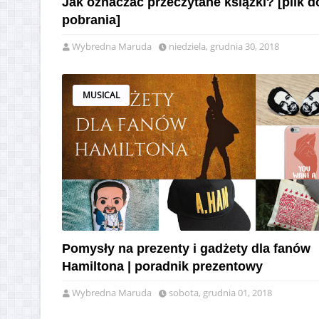
Jak oznaczać przeczytane książki? [plik d
pobrania]
Wybredna Maruda
niedziela, grudnia 30, 2018
MUSICAL
Pomysły na prezenty i gadżety dla fanów
Hamiltona | poradnik prezentowy
Wybredna Maruda
sobota, grudnia 01, 2018