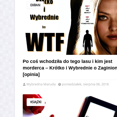
EKRAN
Po coś wchodziła do tego lasu i kim jest
morderca – Krótko i Wybrednie o Zaginion
[opinia]
Wybredna Maruda
poniedziałek, sierpnia 06, 2018
KSIĄŻKI