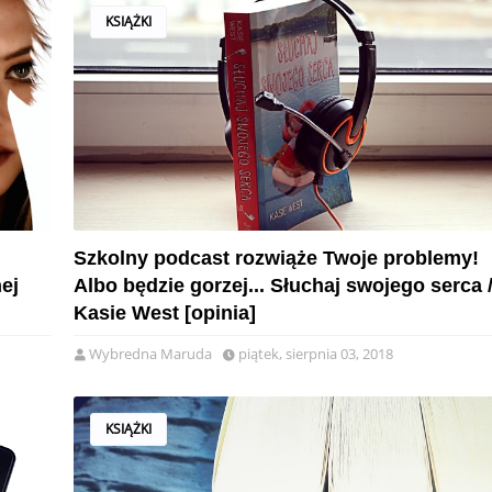
KSIĄŻKI
Szkolny podcast rozwiąże Twoje problemy!
ej
Albo będzie gorzej... Słuchaj swojego serca 
Kasie West [opinia]
Wybredna Maruda
piątek, sierpnia 03, 2018
KSIĄŻKI