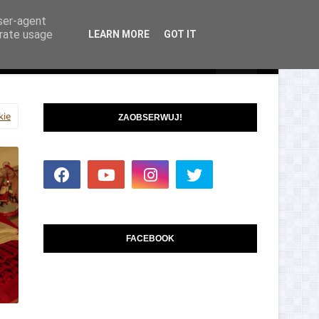
user-agent
erate usage
LEARN MORE
GOT IT
izacja
Analiza
kie
ZAOBSERWUJ!
FACEBOOK