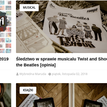
MUSICAL
2019
Śledztwo w sprawie musicalu Twist and Shou
the Beatles [opinia]
Wybredna Maruda
piątek, listopada 02, 2018
KSIĄŻKI