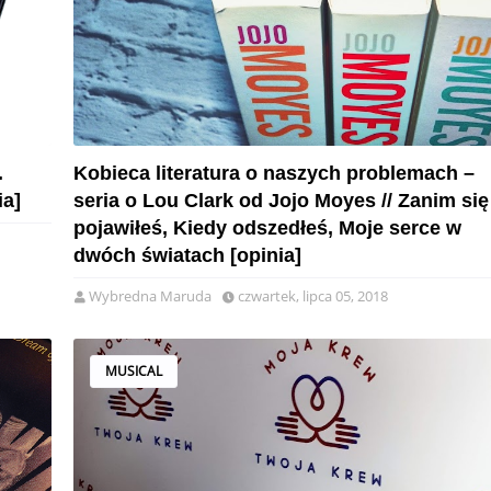
.
Kobieca literatura o naszych problemach –
ia]
seria o Lou Clark od Jojo Moyes // Zanim się
pojawiłeś, Kiedy odszedłeś, Moje serce w
dwóch światach [opinia]
Wybredna Maruda
czwartek, lipca 05, 2018
MUSICAL