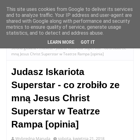
This site uses cookies from Google to deliver its services
and to analyze traffic. Your IP address and user-agent are
shared with Google along with performance and security
metrics to ensure quality of service, generate usage
statistics, and to detect and address abuse.
LEARN MORE
GOT IT
Strona główna
musical
Judasz Iskariota Superstar - co zrobiło ze
mną Jesus Christ Superstar w Teatrze Rampa [opinia]
Judasz Iskariota
Superstar - co zrobiło ze
mną Jesus Christ
Superstar w Teatrze
Rampa [opinia]
Wybredna Maruda
sobota, kwietnia 21, 2018