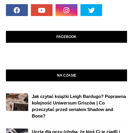
FACEBOOK
NA CZASIE
Jak czytać książki Leigh Bardugo? Poprawna
kolejność Uniwersum Griszów | Co
przeczytać przed serialem Shadow and
Bone?
Uczta dla oczu (chyba, że ktoś Ci je zjadł) i