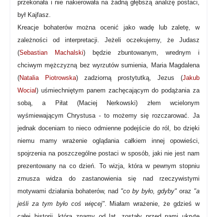
przekonała i nie nakierowała na żadną głębszą analizę postaci,
był Kajfasz.
Kreacje bohaterów można ocenić jako wadę lub zaletę, w
zależności od interpretacji. Jeżeli oczekujemy, że Judasz
(
Sebastian Machalski
) będzie zbuntowanym, wrednym i
chciwym mężczyzną bez wyrzutów sumienia, Maria Magdalena
(
Natalia Piotrowska
) zadziorną prostytutką, Jezus (
Jakub
Wocial
) uśmiechniętym panem zachęcającym do podążania za
sobą, a Piłat (Maciej Nerkowski) złem wcielonym
wyśmiewającym Chrystusa - to możemy się rozczarować. Ja
jednak doceniam to nieco odmienne podejście do ról, bo dzięki
niemu mamy wrażenie oglądania całkiem innej opowieści,
spojrzenia na poszczególne postaci w sposób, jaki nie jest nam
prezentowany na co dzień. To wizja, która w pewnym stopniu
zmusza widza do zastanowienia się nad rzeczywistymi
motywami działania bohaterów, nad
"co by było, gdyby"
oraz
"a
jeśli za tym było coś więcej"
. Miałam wrażenie, że gdzieś w
całej historii, którą znamy od lat, zostały przed nami ukryte