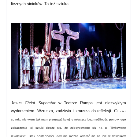
licznych siniaków. To też sztuka.
Jesus Christ Superstar
w Teatrze Rampa jest niezwykłym
wydarzeniem. Wzrusza, zadziwia i zmusza do refleksji. C
hociaż
co roku nie wiem, jak mam przetrwać kolejne miesiące bez możliwości ponownego
zobaczenia tej sztuki cieszę się, że zdecydowano się na te "limitowane
rekolekcje". Brak dostępności, gdy nie można wybrać się na nie w dowolnym