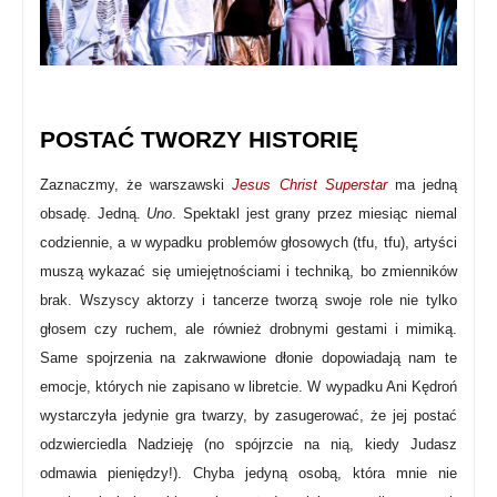
POSTAĆ TWORZY HISTORIĘ
Zaznaczmy, że warszawski
Jesus Christ Superstar
ma jedną
obsadę. Jedną.
Uno
. Spektakl jest grany przez miesiąc niemal
codziennie, a w wypadku problemów głosowych (tfu, tfu), artyści
muszą wykazać się umiejętnościami i techniką, bo zmienników
brak. Wszyscy aktorzy i tancerze tworzą swoje role nie tylko
głosem czy ruchem, ale również drobnymi gestami i mimiką.
Same spojrzenia na zakrwawione dłonie dopowiadają nam te
emocje, których nie zapisano w libretcie. W wypadku Ani Kędroń
wystarczyła jedynie gra twarzy, by zasugerować, że jej postać
odzwierciedla Nadzieję (no spójrzcie na nią, kiedy Judasz
odmawia pieniędzy!). Chyba jedyną osobą, która mnie nie