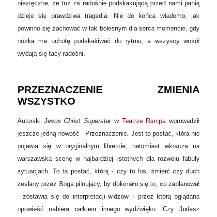
niezręczne, że tuż za radośnie podskakującą przed nami panią
dzieje się prawdziwa tragedia. Nie do końca wiadomo, jak
powinno się zachować w tak bolesnym dla serca momencie, gdy
nóżka ma ochotę podskakiwać do rytmu, a wszyscy wokół
wydają się tacy radośni.
PRZEZNACZENIE ZMIENIA
WSZYSTKO
Autorski
Jesus Christ Superstar
w
Teatrze Rampa
wprowadził
jeszcze jedną nowość - Przeznaczenie. Jest to postać, która nie
pojawia się w oryginalnym libretcie, natomiast wkracza na
warszawską scenę w najbardziej istotnych dla rozwoju fabuły
sytuacjach.
To ta postać, którą -
czy to los, śmierć czy duch
zesłany przez Boga pilnujący, by dokonało się to, co zaplanował
-
zostawia się do interpretacji widzowi i przez którą oglądana
opowieść nabiera całkiem innego wydźwięku. Czy Judasz