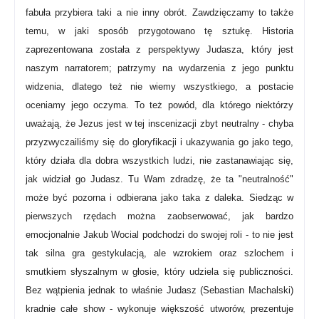
fabuła przybiera taki a nie inny obrót. Zawdzięczamy to także
temu, w jaki sposób przygotowano tę sztukę. Historia
zaprezentowana została z perspektywy Judasza, który jest
naszym narratorem; patrzymy na wydarzenia z jego punktu
widzenia, dlatego też nie wiemy wszystkiego, a postacie
oceniamy jego oczyma. To też powód, dla którego niektórzy
uważają, że Jezus jest w tej inscenizacji zbyt neutralny - chyba
przyzwyczailiśmy się do gloryfikacji i ukazywania go jako tego,
który działa dla dobra wszystkich ludzi, nie zastanawiając się,
jak widział go Judasz. Tu Wam zdradzę, że ta "neutralność"
może być pozorna i odbierana jako taka z daleka. Siedząc w
pierwszych rzędach można zaobserwować, jak bardzo
emocjonalnie Jakub Wocial podchodzi do swojej roli - to nie jest
tak silna gra gestykulacją, ale wzrokiem oraz szlochem i
smutkiem słyszalnym w głosie, który udziela się publiczności.
Bez wątpienia jednak to właśnie Judasz (Sebastian Machalski)
kradnie całe show - wykonuje większość utworów,
prezentuje