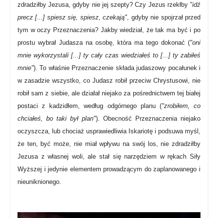
zdradziłby Jezusa, gdyby nie jej szepty? Czy Jezus rzekłby
"idź
precz [...] spiesz się, spiesz, czekają"
, gdyby nie spojrzał przed
tym w oczy Przeznaczenia? Jakby wiedział, że tak ma być i po
prostu wybrał Judasza na osobę, która ma tego dokonać (
"oni
mnie wykorzystali [...] ty cały czas wiedziałeś to [...] ty zabiłeś
mnie"
). To właśnie Przeznaczenie składa judaszowy pocałunek i
w
zasadzie wszystko, co Judasz robił przeciw Chrystusowi, nie
robił sam z siebie, ale działał niejako za pośrednictwem tej białej
postaci z kadzidłem, według odgórnego planu
(
"zrobiłem, co
chciałeś, bo taki był plan"
). Obecność Przeznaczenia niejako
oczyszcza, lub chociaż usprawiedliwia Iskariotę i podsuwa myśl,
że ten, być może, nie miał wpływu na swój los, nie zdradziłby
Jezusa z własnej woli, ale stał się narzędziem w rękach Siły
Wyższej i jedynie elementem prowadzącym do zaplanowanego i
nieuniknionego.