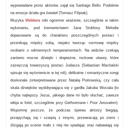
wypowiadane przez aktorów, zajął się Santiago Bello. Podobnie
na emocje działa gra świateł (Tomasz Filipiak).
Muzyka
Webbera
robi ogromne wrażenie, szczególnie w takim
wykonaniu, pod kierownictwem Jana Stokłosy. Melodie
dopasowane są do charakteru poszczególnych postaci i
przenikają między sobą, niejako tworząc rozmowę między
osobami o odmiennych temperamentach. Na widzów czekają
zarówno mocne dźwięki i drapieżne, rockowe utwory, które
zazwyczaj towarzyszą postaci Judasza (Sebastian Machalski
spisuje się wyśmienicie w tej roli), delikatne i romantyczne songi
doskonale zinterpretowane przez Natalię Piotrowską, czy cała
skala dźwięków wydobywająca się z gardła Jakuba Wociala (to
chyba najlepszy Jezus, jakiego dane mi było słuchać, zawsze
wbija w fotel, szczególnie przy
Gethsemane
i
Poor Jerusalem
).
Wspomnę jeszcze, że podczas śpiewu aktorzy biegają,
przepychają się i szarpią z innymi, przewracają po ziemi i
ślizgają po scenie mało z niej nie spadając oraz nabawiają się