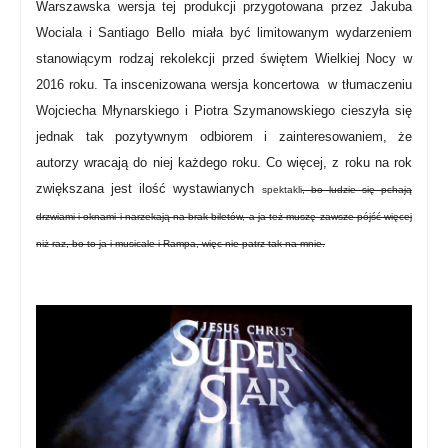
Warszawska wersja tej produkcji przygotowana przez Jakuba
Wociala i Santiago Bello miała być limitowanym wydarzeniem
stanowiącym rodzaj rekolekcji przed świętem Wielkiej Nocy w
2016 roku. Ta inscenizowana wersja koncertowa
w tłumaczeniu
Wojciecha Młynarskiego i Piotra Szymanowskiego
cieszyła się
jednak tak pozytywnym odbiorem i zainteresowaniem, że
autorzy wracają do niej każdego roku. Co więcej,
z roku na rok
zwiększana jest ilość wystawianych
spektakli
, bo ludzie się pchają
drzwiami i oknami i narzekają na brak biletów, a ja też muszę zawsze pójść więcej
niż raz, bo to ja i musicale i Rampa, więc nie patrz tak na mnie.