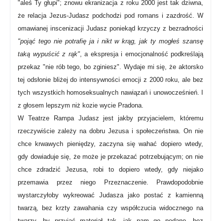
"aleś Ty głupi"; znowu ekranizacja z roku 2000 jest tak dziwna,
że relacja Jezus-Judasz podchodzi pod romans i zazdrość. W
omawianej inscenizacji Judasz poniekąd krzyczy z bezradności
"pojąć tego nie potrafię ja i nikt w krąg, jak ty mogłeś szansę
taką wypuścić z rąk"
, a ekspresja i emocjonalność podkreślają
przekaz "nie rób tego, bo zginiesz". Wydaje mi się, że aktorsko
tej odsłonie bliżej do intensywności emocji z 2000 roku, ale bez
tych wszystkich homoseksualnych nawiązań i unowocześnień. I
z głosem lepszym niż kozie wycie Pradona.
W Teatrze Rampa Judasz jest jakby przyjacielem, któremu
rzeczywiście zależy na dobru Jezusa i społeczeństwa. On nie
chce krwawych pieniędzy, zaczyna się wahać dopiero wtedy,
gdy dowiaduje się, że może je przekazać potrzebującym; on nie
chce zdradzić Jezusa, robi to dopiero wtedy, gdy niejako
przemawia przez niego Przeznaczenie.
Prawdopodobnie
wystarczyłoby wykreować Judasza jako postać z kamienną
twarzą, bez krzty zawahania czy współczucia widocznego na
twarzy, by przyjąć materiał tak, jak nam go podano, bez