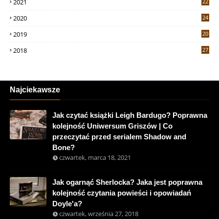
2021
22
2020
24
2019
20
2018
27
Najciekawsze
Jak czytać książki Leigh Bardugo? Poprawna
kolejność Uniwersum Griszów | Co
przeczytać przed serialem Shadow and
Bone?
czwartek, marca 18, 2021
Jak ogarnąć Sherlocka? Jaka jest poprawna
kolejność czytania powieści i opowiadań
Doyle'a?
czwartek, września 27, 2018