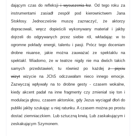
dającym czas do refleksji
i wysuszenia łez
. Od tego roku za
instrumentami zasiadł zespół pod kierownictwem Jana
Stokłosy.
Jednocześnie muszę zaznaczyć, że aktorzy
dopracowali, wręcz dopieścili wykonywany materiał i jakby
dojrzeli do odgrywanych przez siebie ról, wkładając w to
ogromne pokłady energii, talentu i pasji. Prócz tego doceniam
drobne niuanse, jakie można zauważać ze spektaklu na
spektakl. Wiadomo, że w teatrze nigdy nie ma dwóch takich
samych przedstawień; tu również po każdej
z pięciu
wizyt
wizycie na JChS odczuwałam nieco innego emocje.
Zazwyczaj wpływały na to drobne gesty - czasem wokalne,
kiedy akcent padał na inne fragmenty czy zmieniał się ton i
modulacja głosu, czasem aktorskie, gdy Jezus wyciągał dłoń do
publiki jakby szukając u niej ratunku. A czasem można po prostu
dostać ziemniaczkiem. Lub sztuczną krwią. Lub zaskakującym i
zeskakującym Szymonem.