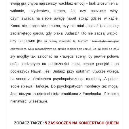
swoją grą chyba najszerszy wachlarz emocji - brak zrozumienia,
wahanie, szyderstwo, strach, żal czy poczucie winy,
czym
zwraca na siebie uwagę nawet stojąc gdzieś w kącie.
Komu nie zrobiło się smutno, czy nie miał chociaż troszeczkę
zaciśniętego gardła, gdy płakał Judasz? Kto nie zaczął wątpić,
czy na pewno je
st to czarny charakter tej historii?
Ten chyba nie jest
a
człowiekiem, tylko niewrażliwym na sztukę łosiem bez uczuć.
Bo jak ktoś do cn
zły mógłby tak szlochać na krawędzi sceny, by pewnie połowa
osób siedzących na publiczności miała ochotę podejść i go
pocieszyć?
Nawet, jeśli Judasz przy ostatnim utworze wbiega
na scenę z uśmiechem psychopatycznego mordercy.
A potem
sobie śpiewa i tańcuje. Bo psychopatyczni mordercy też mogą.
Jest niczym ta uśmiechnięta emotikona z Facebooka. Z kropką
nienawiści w zestawie.
ZOBACZ TAKŻE:
5 ZASKOCZEŃ NA KONCERTACH QUEEN