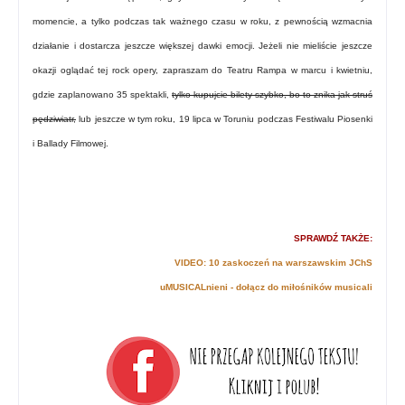
momencie, a tylko podczas tak ważnego czasu w roku, z pewnością wzmacnia
działanie i dostarcza jeszcze większej dawki emocji. Jeżeli nie mieliście jeszcze
okazji oglądać tej rock opery, zapraszam do Teatru Rampa w marcu i kwietniu,
gdzie zaplanowano 35 spektakli,
tylko kupujcie bilety szybko, bo to znika jak struś
pędziwiatr,
lub jeszcze w tym roku, 19 lipca w Toruniu podczas Festiwalu Piosenki
i Ballady Filmowej.
SPRAWDŹ TAKŻE:
VIDEO: 10 zaskoczeń na warszawskim JChS
uMUSICALnieni - dołącz do miłośników musicali