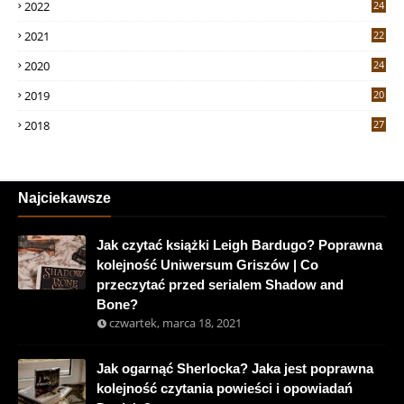
2022
24
2021
22
2020
24
2019
20
2018
27
Najciekawsze
Jak czytać książki Leigh Bardugo? Poprawna
kolejność Uniwersum Griszów | Co
przeczytać przed serialem Shadow and
Bone?
czwartek, marca 18, 2021
Jak ogarnąć Sherlocka? Jaka jest poprawna
kolejność czytania powieści i opowiadań