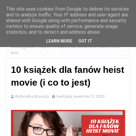
This site uses cookies from Google to deliver its services
and to analyze traffic. Your IP address and user-agent are
shared with Google along with performance and security
metrics to ensure quality of service, generate usage
statistics, and to detect and address abuse.
LEARN MORE
GOT IT
Strona główna
książki
10 książek dla fanów heist movie (i co to
jest)
10 książek dla fanów heist
movie (i co to jest)
Wybredna Maruda
niedziela, kwietnia 12, 2020