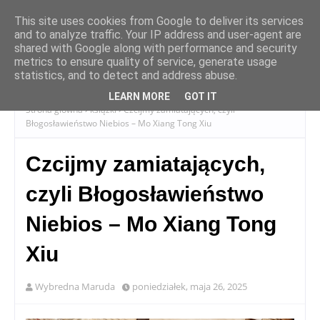
This site uses cookies from Google to deliver its services
and to analyze traffic. Your IP address and user-agent are
shared with Google along with performance and security
metrics to ensure quality of service, generate usage
statistics, and to detect and address abuse.
LEARN MORE
GOT IT
Strona główna
książki
Czcijmy zamiatających, czyli
Błogosławieństwo Niebios – Mo Xiang Tong Xiu
Czcijmy zamiatających,
czyli Błogosławieństwo
Niebios – Mo Xiang Tong
Xiu
Wybredna Maruda
poniedziałek, maja 26, 2025