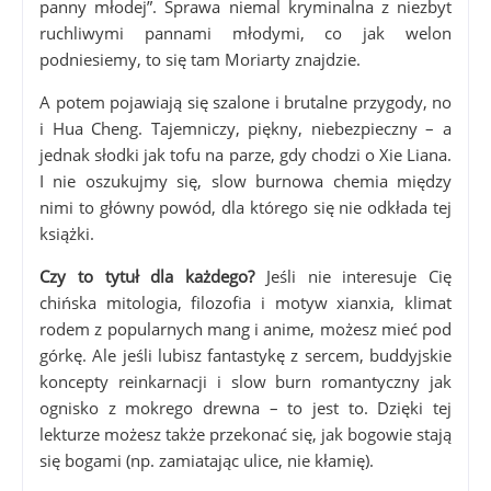
panny młodej”. Sprawa niemal kryminalna z niezbyt
ruchliwymi pannami młodymi, co jak welon
podniesiemy, to się tam Moriarty znajdzie.
A potem pojawiają się szalone i brutalne przygody, no
i Hua Cheng. Tajemniczy, piękny, niebezpieczny – a
jednak słodki jak tofu na parze, gdy chodzi o Xie Liana.
I nie oszukujmy się, slow burnowa chemia między
nimi to główny powód, dla którego się nie odkłada tej
książki.
Czy to tytuł dla każdego?
Jeśli nie interesuje Cię
chińska mitologia, filozofia i motyw xianxia, klimat
rodem z popularnych mang i anime, możesz mieć pod
górkę. Ale jeśli lubisz fantastykę z sercem, buddyjskie
koncepty reinkarnacji i slow burn romantyczny jak
ognisko z mokrego drewna – to jest to. Dzięki tej
lekturze możesz także przekonać się, jak bogowie stają
się bogami (np. zamiatając ulice, nie kłamię).